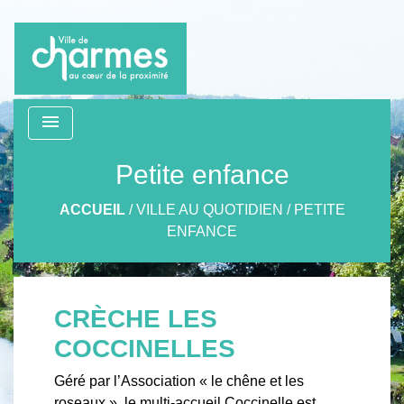
menu
Petite enfance
ACCUEIL
/
VILLE AU QUOTIDIEN
/
PETITE
ENFANCE
CRÈCHE LES
COCCINELLES
Géré par l’Association « le chêne et les
roseaux », le multi-accueil Coccinelle est